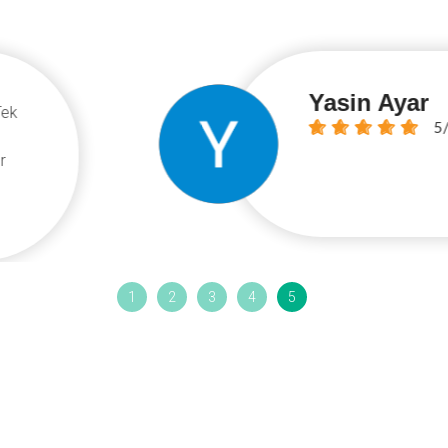
Yasin Ayar
Implant, kaplama ve beyazlatma 
5/5
planlayip kisitli zamanimda uygu
profesyonel ekibini herkese tavs
sagligimiz Engin Utkan'a emanet
1
2
3
4
5