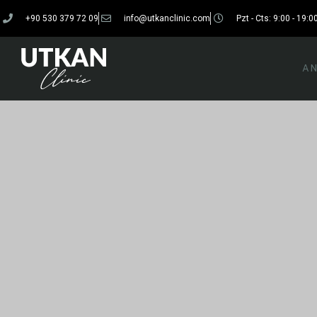
+90 530 379 72 09
info@utkanclinic.com
Pzt - Cts: 9:00 - 19:0
AN