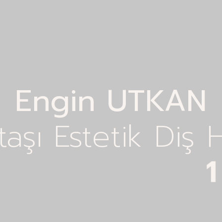
Engin UTKAN
taşı Estetik Diş 
K
o
z