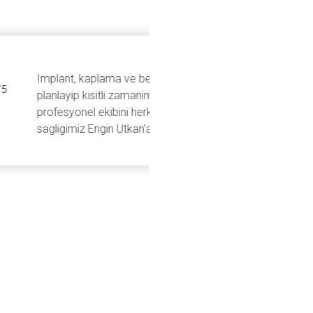
islemlerini kisa surede
layan Engin Utkan ve
iye ederim. Agiz ve dis
.